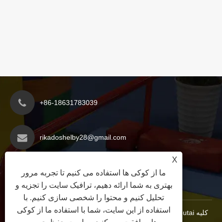
+86-18631783039
rikadoshelby28@gmail.com
X
منطقه توسعه اقتصادی شهرستان Yanshan، شهر
ما از کوکی ها استفاده می کنیم تا تجربه مرور
Cangzhou، استان هبی، چین
بهتری به شما ارائه دهیم، ترافیک سایت را تجزیه و
تحلیل کنیم و محتوا را شخصی سازی کنیم. با
استفاده از این سایت، شما با استفاده ما از کوکی
حق چاپ © 2025 شرکت تولید تجهیزات آموزشی هبی Xinoutai کلیه