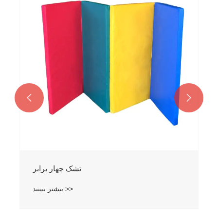


تشک چهار برابر
بیشتر ببینید >>