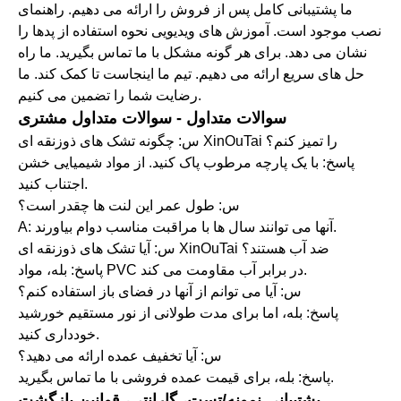
ما پشتیبانی کامل پس از فروش را ارائه می دهیم. راهنمای
نصب موجود است. آموزش های ویدیویی نحوه استفاده از پدها را
نشان می دهد. برای هر گونه مشکل با ما تماس بگیرید. ما راه
حل های سریع ارائه می دهیم. تیم ما اینجاست تا کمک کند. ما
رضایت شما را تضمین می کنیم.
سوالات متداول - سوالات متداول مشتری
س: چگونه تشک های ذوزنقه ای XinOuTai را تمیز کنم؟
پاسخ: با یک پارچه مرطوب پاک کنید. از مواد شیمیایی خشن
اجتناب کنید.
س: طول عمر این لنت ها چقدر است؟
A: آنها می توانند سال ها با مراقبت مناسب دوام بیاورند.
س: آیا تشک های ذوزنقه ای XinOuTai ضد آب هستند؟
پاسخ: بله، مواد PVC در برابر آب مقاومت می کند.
س: آیا می توانم از آنها در فضای باز استفاده کنم؟
پاسخ: بله، اما برای مدت طولانی از نور مستقیم خورشید
خودداری کنید.
س: آیا تخفیف عمده ارائه می دهید؟
پاسخ: بله، برای قیمت عمده فروشی با ما تماس بگیرید.
پشتیبانی نمونه/تست، گارانتی، قوانین بازگشت