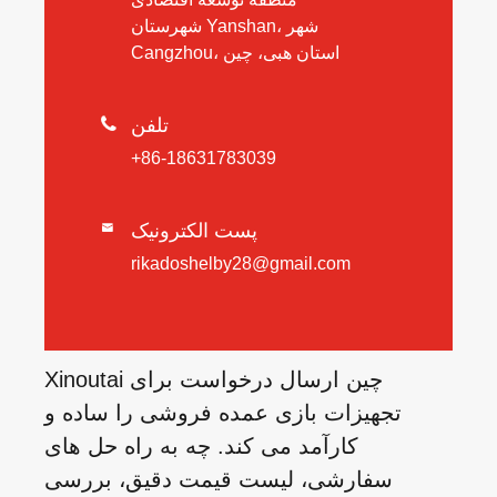
شهرستان Yanshan، شهر
Cangzhou، استان هبی، چین
تلفن

+86-18631783039
پست الکترونیک

rikadoshelby28@gmail.com
Xinoutai چین ارسال درخواست برای
تجهیزات بازی عمده فروشی را ساده و
کارآمد می کند. چه به راه حل های
سفارشی، لیست قیمت دقیق، بررسی